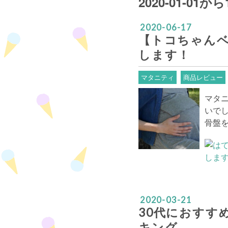
2020-01-01
2020
-
06
-
17
【トコちゃんベ
します！
マタニティ
商品レビュー
マタ
いで
骨盤
2020
-
03
-
21
30代におすす
キング