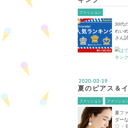
ファッション
30
れい
さん
2020
-
03
-
19
夏のピアス＆
ファッション
ファッショ
夏フ
ダー
♡ ・