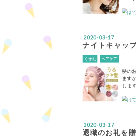
2020
-
03
-
17
ナイトキャッ
くせ毛
ヘアケア
髪の
ます
しま
2020
-
03
-
17
退職のお礼を贈