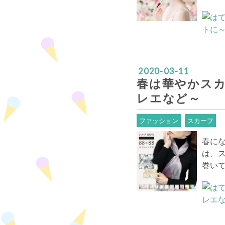
2020
-
03
-
11
春は華やかス
レエなど～
ファッション
スカーフ
春に
は、
巻い