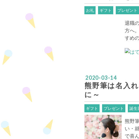
お礼
ギフト
プレゼント
退職
方へ
すめ
2020
-
03
-
14
熊野筆は名入れ
に～
ギフト
プレゼント
誕生
熊野
い・
で喜