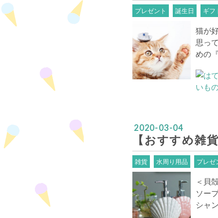
プレゼント
誕生日
ギフ
猫が
思っ
めの
2020
-
03
-
04
【おすすめ雑
雑貨
水周り用品
プレゼ
＜貝
ソー
シャ